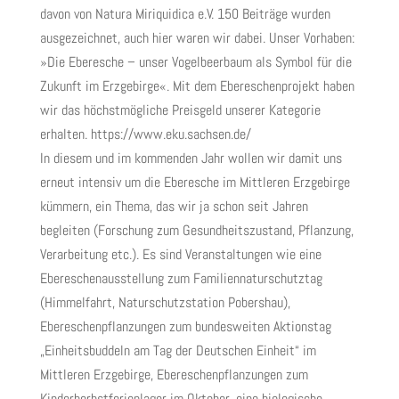
davon von Natura Miriquidica e.V. 150 Beiträge wurden
ausgezeichnet, auch hier waren wir dabei. Unser Vorhaben:
»Die Eberesche – unser Vogelbeerbaum als Symbol für die
Zukunft im Erzgebirge«. Mit dem Ebereschenprojekt haben
wir das höchstmögliche Preisgeld unserer Kategorie
erhalten. https://www.eku.sachsen.de/
In diesem und im kommenden Jahr wollen wir damit uns
erneut intensiv um die Eberesche im Mittleren Erzgebirge
kümmern, ein Thema, das wir ja schon seit Jahren
begleiten (Forschung zum Gesundheitszustand, Pflanzung,
Verarbeitung etc.). Es sind Veranstaltungen wie eine
Ebereschenausstellung zum Familiennaturschutztag
(Himmelfahrt, Naturschutzstation Pobershau),
Ebereschenpflanzungen zum bundesweiten Aktionstag
„Einheitsbuddeln am Tag der Deutschen Einheit“ im
Mittleren Erzgebirge, Ebereschenpflanzungen zum
Kinderherbstferienlager im Oktober, eine biologische