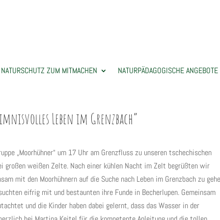
NATURSCHUTZ ZUM MITMACHEN
NATURPÄDAGOGISCHE ANGEBOTE
eimnisvolles Leben im Grenzbach“
Gruppe „Moorhühner“ um 17 Uhr am Grenzfluss zu unseren tschechischen
ei großen weißen Zelte. Nach einer kühlen Nacht im Zelt begrüßten wir
insam mit den Moorhühnern auf die Suche nach Leben im Grenzbach zu gehe
 suchten eifrig mit und bestaunten ihre Funde in Becherlupen. Gemeinsam
achtet und die Kinder haben dabei gelernt, dass das Wasser in der
rzlich bei Martina Keitel für die kompetente Anleitung und die tollen