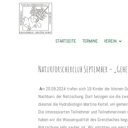
STARTSEITE
TERMINE
VEREIN
Naturforscherclub September – „Geh
A
m 20.09.2024 trafen sich 19 Kinder der kleinen 
Nachbarn, der Natzschung. Dort bezogen sie die zw
diesmal die Hydrobiologin Martina Keitel, um geme
Die interessierten Teilnehmer und Teilnehmerinnen
haben wir die Wasserqualität des Grenzbaches begut
Natzschung sehr sauber ist. Wir möchten uns ganz he